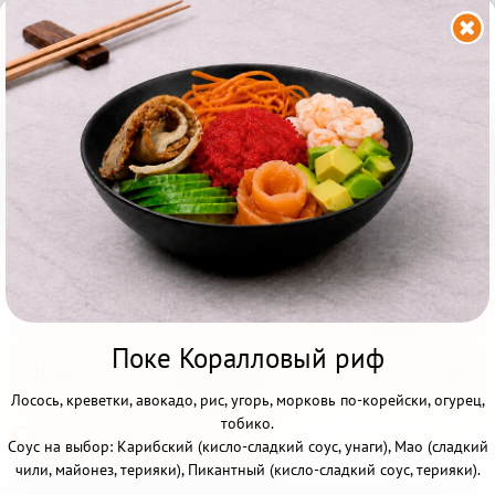


Калининград ул. Николая
Карамзина 46
+7 (4012) 52-03-93
+7 (921) 608-08-80
Акции и скидки
Всё меню
12:00 - 23:00
Другой ресторан
Поке Коралловый риф
Наборы
От Бренд Шефа
Роллы и суши
Личный кабинет
Лосось, креветки, авокадо, рис, угорь, морковь по-корейски, огурец,
Франшиза
тобико.
Салаты и Горячее
Соус на выбор: Карибский (кисло-сладкий соус, унаги), Мао (сладкий
чили, майонез, терияки), Пикантный (кисло-сладкий соус, терияки).
Главная
>
Салаты и Горячее
>
Салаты и Горячее
НАБОРЫ