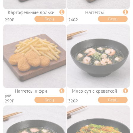
ТОППИНГИ
Картофельные дольки

Наггетсы

Беру
Беру
250₽
240₽
ОТЗЫВЫ
КОНТАКТЫ
ЛИЧНЫЙ КАБИНЕТ
Наггетсы и фри

Мисо суп с креветкой

399₽
Беру
Беру
299₽
320₽
АКЦИИ
ИНФОРМАЦИЯ
