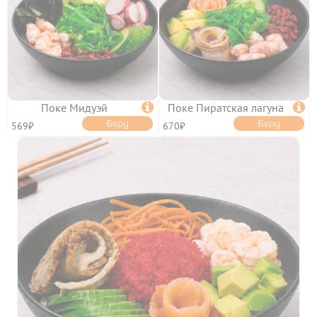
Поке Мидуэй

Поке Пиратская лагуна

Беру
Беру
569₽
670₽