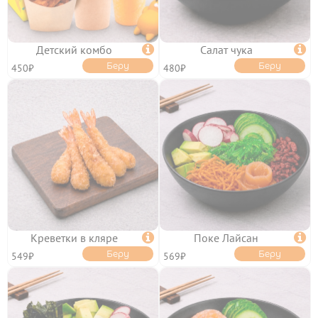
Детский комбо

Салат чука

Беру
Беру
450₽
480₽
Креветки в кляре

Поке Лайсан

Беру
Беру
549₽
569₽