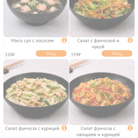
УСЛОВИЯ ДОСТАВКИ
ОПЛАТА
ФРАНШИЗА
КЭШБЭК
ПОЛИТИКА
КОНФИДЕНЦИАЛЬНОСТИ
ПОЛЬЗОВАТЕЛЬСКОЕ
СОГЛАШЕНИЕ
Мисо суп с лососем

Салат с фунчозой и

ПУБЛИЧНАЯ ОФЕРТА
чукой
Беру
Беру
320₽
339₽
Салат фунчоза с курицей

Салат фунчоза с

овощами и курицей