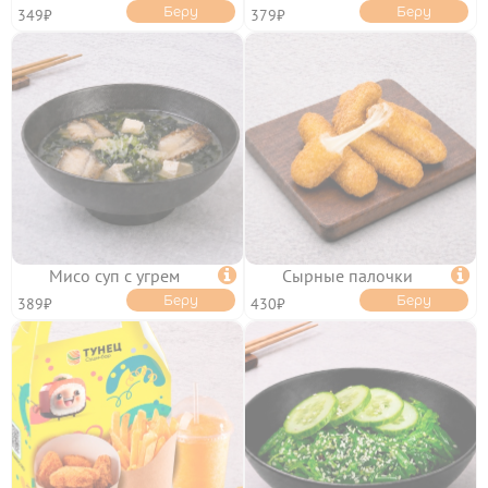
Беру
Беру
349₽
379₽
Мисо суп с угрем

Сырные палочки

Беру
Беру
389₽
430₽